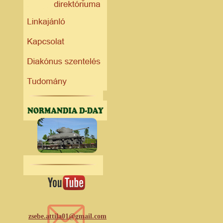
zsebe.attila01@gmail.com