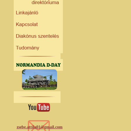
zsebe.attila01@gmail.com